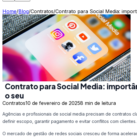
Home
/
Blog
/
Contratos
/
Contrato para Social Media: import
Contrato para Social Media: importâ
o seu
Contratos
10 de fevereiro de 2025
8 min
de leitura
Agências e profissionais de social media precisam de contratos cl
definir escopo, garantir pagamento e evitar conflitos com clientes.
O mercado de gestão de redes sociais cresceu de forma acelerad