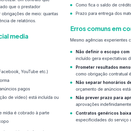
Como fica o saldo de crédit
tado que o prestador
Prazo para entrega dos mate
ir obrigações de meio: quantas
ncia de relatórios.
Erros comuns em con
cial media
Mesmo agências experientes c
Não definir o escopo com 
incluído gera expectativas d
Prometer resultados mens
, Facebook, YouTube etc.)
como obrigação contratual é
forma
Não separar honorários d
, anúncios pagos
orçamento de anúncios está i
ção de vídeo) está incluída ou
Não prever prazo para ap
aprovações indefinidamente 
e mídia é cobrado à parte
Contratos genéricos baixa
especificidades do serviço 
scopo