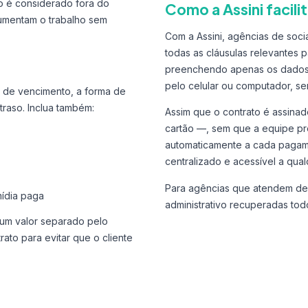
po é considerado fora do
Como a Assini facili
aumentam o trabalho sem
Com a Assini, agências de soc
todas as cláusulas relevantes p
preenchendo apenas os dados va
pelo celular ou computador, se
a de vencimento, a forma de
traso. Inclua também:
Assim que o contrato é assinad
cartão —, sem que a equipe prec
automaticamente a cada pagamen
centralizado e acessível a qua
Para agências que atendem de 
ídia paga
administrativo recuperadas tod
 um valor separado pelo
rato para evitar que o cliente