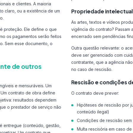
nais e clientes. A maioria
Propriedade intelectual
o claro, ou a existência de um
o.
As artes, textos e vídeos prod
é proteção. Ele define o que
vigência do contrato? Passam a
como os pagamentos serão feitos
encerrado sem pendências fin
o. Sem esse documento, o
Outra questão relevante: o aces
deve ser gerenciado com cuida
contratante, que a agência nã
ente de outros
no caso de rescisão.
Rescisão e condições 
angíveis e mensuráveis. Um
 Um contrato de obra define
O contrato deve prever:
bjetiva: resultados dependem
Hipóteses de rescisão por ju
que o prestador de serviço não
conteúdo ilegal)
Condições de rescisão sem 
e é entregue (conteúdo, gestão,
Multa rescisória em caso d
cretizar. Um contrato que