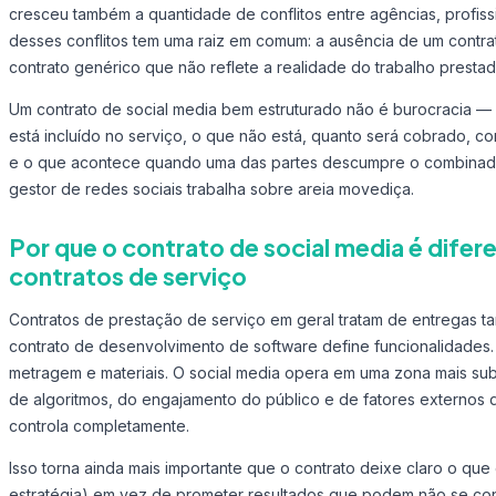
cresceu também a quantidade de conflitos entre agências, profissio
desses conflitos tem uma raiz em comum: a ausência de um contrat
contrato genérico que não reflete a realidade do trabalho prestad
Um contrato de social media bem estruturado não é burocracia — 
está incluído no serviço, o que não está, quanto será cobrado, 
e o que acontece quando uma das partes descumpre o combinad
gestor de redes sociais trabalha sobre areia movediça.
Por que o contrato de social media é difer
contratos de serviço
Contratos de prestação de serviço em geral tratam de entregas t
contrato de desenvolvimento de software define funcionalidades.
metragem e materiais. O social media opera em uma zona mais su
de algoritmos, do engajamento do público e de fatores externos 
controla completamente.
Isso torna ainda mais importante que o contrato deixe claro o qu
estratégia) em vez de prometer resultados que podem não se con