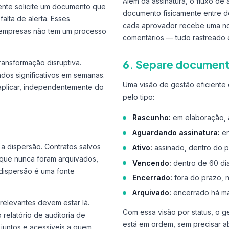
Além da assinatura, o fluxo de
iente solicite um documento que
documento fisicamente entre d
lta de alerta. Esses
cada aprovador recebe uma not
s empresas não tem um processo
comentários — tudo rastreado e
6. Separe documento
ransformação disruptiva.
dos significativos em semanas.
Uma visão de gestão eficiente 
 aplicar, independentemente do
pelo tipo:
Rascunho:
em elaboração, 
Aguardando assinatura:
en
 a dispersão. Contratos salvos
Ativo:
assinado, dentro do p
 que nunca foram arquivados,
Vencendo:
dentro de 60 di
ispersão é uma fonte
Encerrado:
fora do prazo, 
Arquivado:
encerrado há mai
relevantes devem estar lá.
Com essa visão por status, o 
 relatório de auditoria de
está em ordem, sem precisar a
r juntos e acessíveis a quem