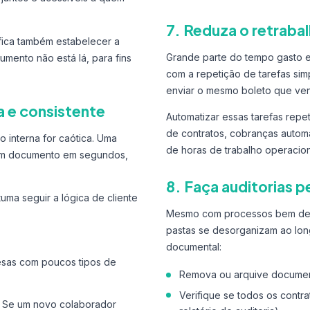
7. Reduza o retrab
ifica também estabelecer a
Grande parte do tempo gasto
umento não está lá, para fins
com a repetição de tarefas simp
enviar o mesmo boleto que venc
a e consistente
Automatizar essas tarefas repe
de contratos, cobranças autom
o interna for caótica. Uma
de horas de trabalho operacio
r um documento em segundos,
8. Faça auditorias p
ma seguir a lógica de cliente
Mesmo com processos bem defi
pastas se desorganizam ao lon
documental:
resas com poucos tipos de
Remova ou arquive document
Verifique se todos os contra
a. Se um novo colaborador