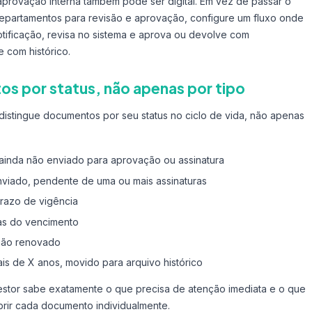
 aprovação interna também pode ser digital. Em vez de passar o
epartamentos para revisão e aprovação, configure um fluxo onde
ificação, revisa no sistema e aprova ou devolve com
 com histórico.
s por status, não apenas por tipo
distingue documentos por seu status no ciclo de vida, não apenas
ainda não enviado para aprovação ou assinatura
viado, pendente de uma ou mais assinaturas
razo de vigência
as do vencimento
não renovado
s de X anos, movido para arquivo histórico
gestor sabe exatamente o que precisa de atenção imediata e o que
brir cada documento individualmente.