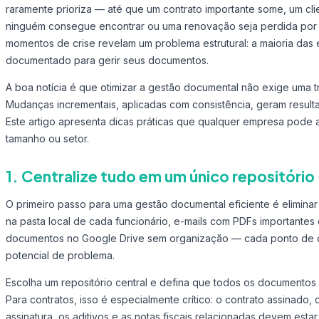
raramente prioriza — até que um contrato importante some, um cl
ninguém consegue encontrar ou uma renovação seja perdida por fa
momentos de crise revelam um problema estrutural: a maioria da
documentado para gerir seus documentos.
A boa notícia é que otimizar a gestão documental não exige uma t
Mudanças incrementais, aplicadas com consistência, geram resulta
Este artigo apresenta dicas práticas que qualquer empresa pode
tamanho ou setor.
1. Centralize tudo em um único repositório
O primeiro passo para uma gestão documental eficiente é eliminar
na pasta local de cada funcionário, e-mails com PDFs importantes
documentos no Google Drive sem organização — cada ponto de d
potencial de problema.
Escolha um repositório central e defina que todos os documentos 
Para contratos, isso é especialmente crítico: o contrato assinado, o
assinatura, os aditivos e as notas fiscais relacionadas devem esta