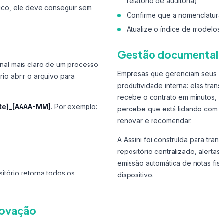
relatório de auditoria)
fico, ele deve conseguir sem
Confirme que a nomenclatur
Atualize o índice de modelo
Gestão documental
nal mais claro de um processo
Empresas que gerenciam seus 
o abrir o arquivo para
produtividade interna: elas tr
recebe o contrato em minutos, 
te]_[AAAA-MM]
. Por exemplo:
percebe que está lidando com 
renovar e recomendar.
A Assini foi construída para t
repositório centralizado, alert
emissão automática de notas fi
tório retorna todos os
dispositivo.
novação