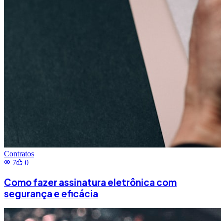
Contratos
7
0
Como fazer assinatura eletrônica com
segurança e eficácia