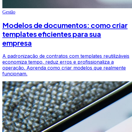
Gestão
Modelos de documentos: como criar
templates eficientes para sua
empresa
A padronização de contratos com templates reutilizáveis
economiza tempo, reduz erros e profissionaliza a
operação. Aprenda como criar modelos que realmente
funcionam.